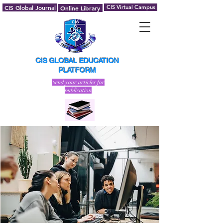
CIS Global Journal
CIS Virtual Campus
Online Library
CIS GLOBAL EDUCATION
PLATFORM
Send your articles for
publication